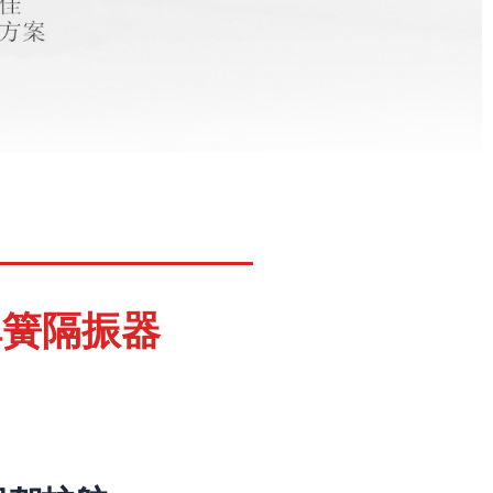
弹簧隔振器