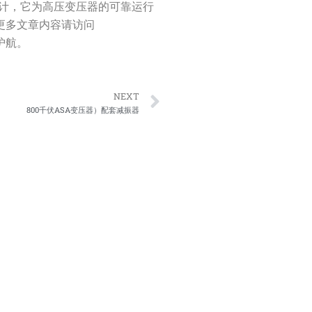
计，它为高压变压器的可靠运行
更多文章内容请访问
驾护航。
Next
NEXT
800千伏ASA变压器）配套减振器