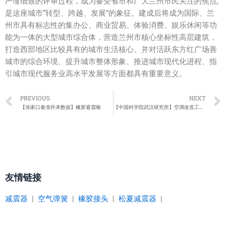
严谨细致的评审过程，成为备受省市和广大兰州市民关注的焦点,
是这座城市“转型、跨越、发展”的象征。建成后将成为国际、兰
州市具有标志性的集办公、商业贸易、体验消费、娱乐休闲等功
能为一体的大型城市综合体，营造兰州市核心坐标性高层建筑，
打造西部地区比较具有的城市生活核心。并对活跃东方红广场善
城市的综合环境、提升城市整体形象、推进城市现代化进程、指
引城市现代服务业高水平发展等方面都具有重要意义。
Prev
PREVIOUS
NEXT
【张家口秦淮怀来数据】橡胶避震喉
【中国科学院武汉研究所】空调改造工程橡胶避震喉
友情链接
减震器
|
空气弹簧
|
橡胶接头
|
松夏减震器
|