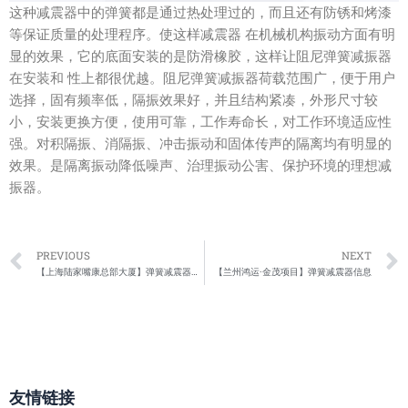
这种减震器中的弹簧都是通过热处理过的，而且还有防锈和烤漆
等保证质量的处理程序。使这样减震器 在机械机构振动方面有明
显的效果，它的底面安装的是防滑橡胶，这样让阻尼弹簧减振器
在安装和 性上都很优越。阻尼弹簧减振器荷载范围广，便于用户
选择，固有频率低，隔振效果好，并且结构紧凑，外形尺寸较
小，安装更换方便，使用可靠，工作寿命长，对工作环境适应性
强。对积隔振、消隔振、冲击振动和固体传声的隔离均有明显的
效果。是隔离振动降低噪声、治理振动公害、保护环境的理想减
振器。
Prev
PREVIOUS
NEXT
【上海陆家嘴康总部大厦】弹簧减震器合同
【兰州鸿运·金茂项目】弹簧减震器信息
友情链接