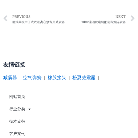
Prev
PREVIOUS
NEXT
卧式单级中开式双吸离心泵专用减震器
50kw柴油发电机配套弹簧隔震器
友情链接
减震器
|
空气弹簧
|
橡胶接头
|
松夏减震器
|
网站首页
行业分类
技术支持
客户案例