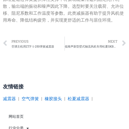
散，输出端的振动和噪声因此下降。选型时要关注载荷、允许位
移、阻尼系数和工作温度等参数。此类减振器有助于提升风机使
用寿命、降低结构疲劳，并实现更舒适的工作与居住环境。
Prev
PREVIOUS
NEXT
空调主机用ZTF-1-250弹簧减震器
低噪声新型壁式轴流风机专用松夏SKB型弹簧减振器
友情链接
减震器
|
空气弹簧
|
橡胶接头
|
松夏减震器
|
网站首页
行业分类