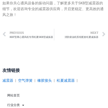
如果你关心通风设备的振动问题，了解更多关于SKB型减震器的
细节，欢迎咨询专业的减震器供应商，开启更稳定、更高效的通
风之旅！
Prev
PREVIOUS
NEXT
KKF型离心通风机专用松夏SKB型减振器
消防柴油机泵组配套松夏减振器
友情链接
减震器
|
空气弹簧
|
橡胶接头
|
松夏减震器
|
网站首页
行业分类