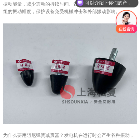
可以介绍下你们的产品么？
振动能量，减少震动的持续时间。这种结合可以显著降低发电机
组的振动幅度，保护设备免受机械冲击和外部振动影响。
为什么要用阻尼弹簧减震器？发电机在运行时会产生各种振动，