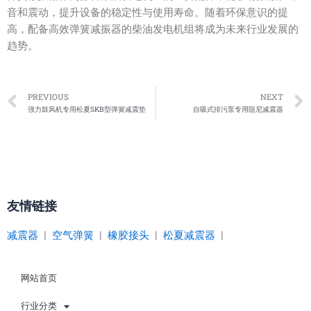
音和震动，提升设备的稳定性与使用寿命。随着环保意识的提
高，配备高效弹簧减振器的柴油发电机组将成为未来行业发展的
趋势。
Prev
PREVIOUS
NEXT
强力鼓风机专用松夏SKB型弹簧减震垫
自吸式排污泵专用阻尼减震器
友情链接
减震器
|
空气弹簧
|
橡胶接头
|
松夏减震器
|
网站首页
行业分类