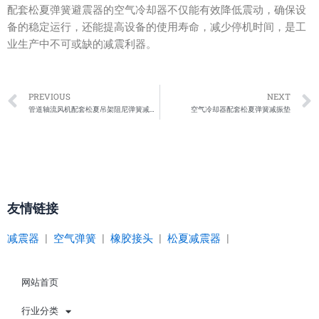
配套松夏弹簧避震器的空气冷却器不仅能有效降低震动，确保设
备的稳定运行，还能提高设备的使用寿命，减少停机时间，是工
业生产中不可或缺的减震利器。
Prev
PREVIOUS
NEXT
管道轴流风机配套松夏吊架阻尼弹簧减震器
空气冷却器配套松夏弹簧减振垫
友情链接
减震器
|
空气弹簧
|
橡胶接头
|
松夏减震器
|
网站首页
行业分类