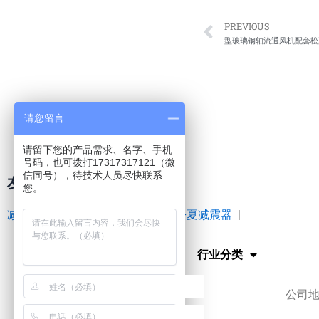
Prev
PREVIOUS
型玻璃钢轴流通风机配套松
请您留言
请留下您的产品需求、名字、手机
号码，也可拨打17317317121（微
信同号），待技术人员尽快联系
友情链接
您。
减震器
|
空气弹簧
|
橡胶接头
|
松夏减震器
|
网站首页
行业分类
公司地