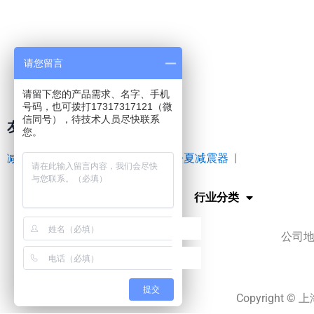
请您留言
请留下您的产品需求、名字、手机
号码，也可拨打17317317121（微
信同号），待技术人员尽快联系
友情链接
您。
减震器
|
空气弹簧
|
橡胶接头
|
松夏减震器
|
网站首页
行业分类
公司地
提交
Copyright ©