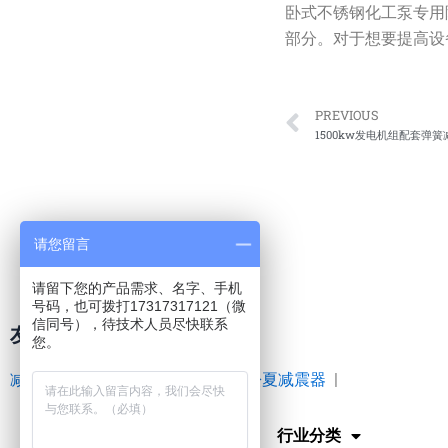
卧式不锈钢化工泵专用
部分。对于想要提高设
Prev
PREVIOUS
1500kw发电机组配套弹簧
请您留言
请留下您的产品需求、名字、手机
号码，也可拨打17317317121（微
信同号），待技术人员尽快联系
友情链接
您。
减震器
|
空气弹簧
|
橡胶接头
|
松夏减震器
|
网站首页
行业分类