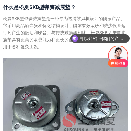
什么是松夏SKB型弹簧减震垫？
松夏SKB型弹簧减震垫是一种专为透浦鼓风机设计的隔振产品。
它采用高品质弹簧和优化结构设计，能够有效吸收和减少设备运
行时产生的振动和噪音。与传统减震器相比，松夏SKB型弹簧减
可以介绍下你们的产品么？
震垫具有更高的承载能力和更长的使用寿命，同时安装简便，适
用于各种复杂工况。