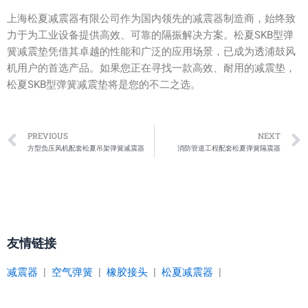
上海松夏减震器有限公司作为国内领先的减震器制造商，始终致
力于为工业设备提供高效、可靠的隔振解决方案。松夏SKB型弹
簧减震垫凭借其卓越的性能和广泛的应用场景，已成为透浦鼓风
机用户的首选产品。如果您正在寻找一款高效、耐用的减震垫，
松夏SKB型弹簧减震垫将是您的不二之选。
Prev
PREVIOUS
NEXT
方型负压风机配套松夏吊架弹簧减震器
消防管道工程配套松夏弹簧隔震器
友情链接
减震器
|
空气弹簧
|
橡胶接头
|
松夏减震器
|