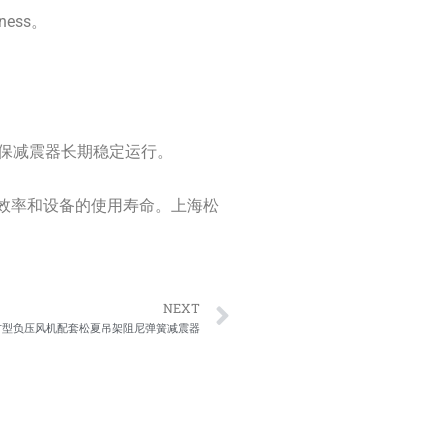
ess。
保减震器长期稳定运行。
效率和设备的使用寿命。上海松
Next
NEXT
方型负压风机配套松夏吊架阻尼弹簧减震器