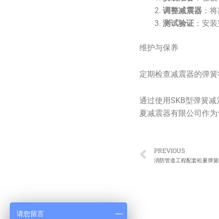
调整减震器
：将
测试验证
：安装
维护与保养
定期检查减震器的弹簧
通过使用SKB型弹簧
夏减震器有限公司作为
Prev
PREVIOUS
消防管道工程配套松夏弹簧
请您留言