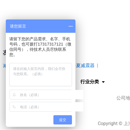
请您留言
请留下您的产品需求、名字、手机
号码，也可拨打17317317121（微
信同号），待技术人员尽快联系
友情链接
您。
减震器
|
空气弹簧
|
橡胶接头
|
松夏减震器
|
网站首页
行业分类
公司地
提交
Copyright ©