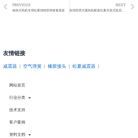
Prev
PREVIOUS
NEXT
箱体式风机专用松夏SKB型弹簧避震器
加强型壁式通风机配套松夏吊装式阻尼弹簧减振器
友情链接
减震器
|
空气弹簧
|
橡胶接头
|
松夏减震器
|
网站首页
行业分类
技术支持
客户案例
资料文档