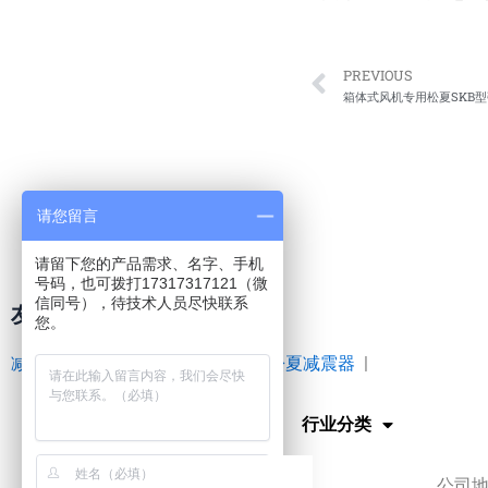
Prev
PREVIOUS
箱体式风机专用松夏SKB
请您留言
请留下您的产品需求、名字、手机
号码，也可拨打17317317121（微
信同号），待技术人员尽快联系
友情链接
您。
减震器
|
空气弹簧
|
橡胶接头
|
松夏减震器
|
网站首页
行业分类
公司地