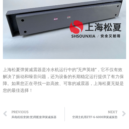
上海松夏弹簧减震器是冷水机运行中的“无声英雄”，它不仅有效
解决了振动和噪音问题，还为设备的长期稳定运行提供了有力保
障。如果您正在寻找一款高效、可靠的减震器，上海松夏无疑是
您的最佳选择！
Prev
PREVIOUS
NEXT
风电机组变(欧变)用配套弹簧减振器
空调主机用ZTF-6-6000弹簧减振垫